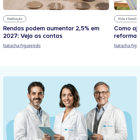
Habitação
Vida e família
Rendas podem aumentar 2,5% em
Como aju
2027: Veja as contas
reforma 
Natacha Figueiredo
Natacha Figu