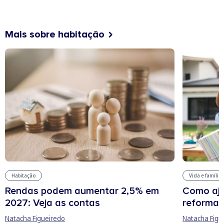
Mais sobre habitação
Habitação
Vida e família
Rendas podem aumentar 2,5% em
Como aju
2027: Veja as contas
reforma 
Natacha Figueiredo
Natacha Figu