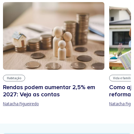
Habitação
Vida e família
Rendas podem aumentar 2,5% em
Como aju
2027: Veja as contas
reforma 
Natacha Figueiredo
Natacha Figu