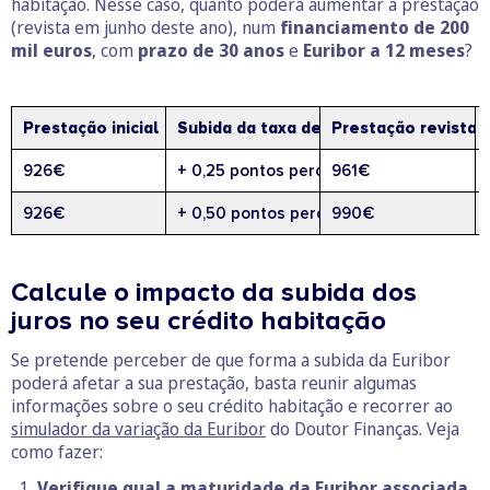
habitação. Nesse caso, quanto poderá aumentar a prestação
(revista em junho deste ano), num
financiamento de 200
mil euros
, com
prazo de 30 anos
e
Euribor a 12 meses
?
Prestação inicial
Subida da taxa de juro
Prestação revista
926€
+ 0,25 pontos percentuais
961€
926€
+ 0,50 pontos percentuais
990€
Calcule o impacto da subida dos
juros no seu crédito habitação
Se pretende perceber de que forma a subida da Euribor
poderá afetar a sua prestação, basta reunir algumas
informações sobre o seu crédito habitação e recorrer ao
simulador da variação da Euribor
do Doutor Finanças. Veja
como fazer:
Verifique qual a maturidade da Euribor associada