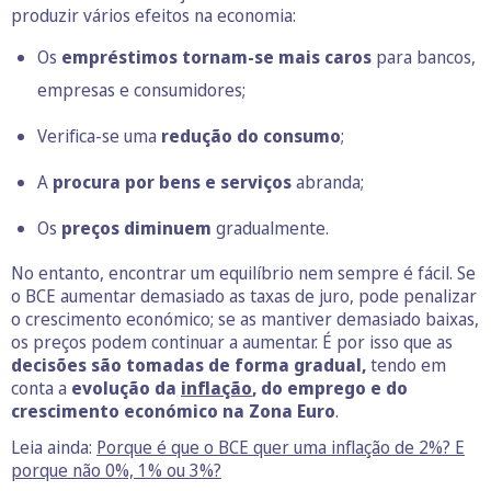
produzir vários efeitos na economia:
Os
empréstimos tornam-se mais caros
para bancos,
empresas e consumidores;
Verifica-se uma
redução do consumo
;
A
procura por bens e serviços
abranda;
Os
preços diminuem
gradualmente.
No entanto, encontrar um equilíbrio nem sempre é fácil. Se
o BCE aumentar demasiado as taxas de juro, pode penalizar
o crescimento económico; se as mantiver demasiado baixas,
os preços podem continuar a aumentar. É por isso que as
decisões são tomadas de forma gradual,
tendo em
conta a
evolução da
inflação
, do emprego e do
crescimento económico na Zona Euro
.
Leia ainda:
Porque é que o BCE quer uma inflação de 2%? E
porque não 0%, 1% ou 3%?