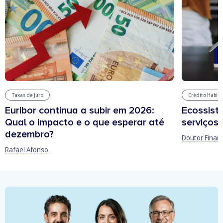
Taxas de Juro
Crédito Habit
Euribor continua a subir em 2026:
Ecossist
Qual o impacto e o que esperar até
serviços 
dezembro?
Doutor Finan
Rafael Afonso