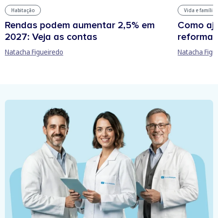
Habitação
Vida e família
Rendas podem aumentar 2,5% em
Como aju
2027: Veja as contas
reforma 
Natacha Figueiredo
Natacha Figu