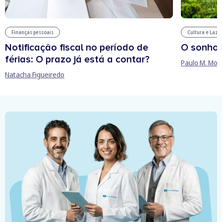
Finanças pessoais
Cultura e Laze
Notificação fiscal no período de
O sonho
férias: O prazo já está a contar?
Paulo M. Mor
Natacha Figueiredo