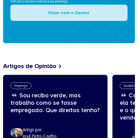
Fale com o Doutor e reduza a sua prestação
Falar com o Doutor
Artigos de Opinião
Emprego
Imobiliár
Sou recibo verde, mas
Com
trabalho como se fosse
ela te
empregado. Que direitos tenho?
e o q
vende
Artigo por:
José Pinto-Coelho
Art