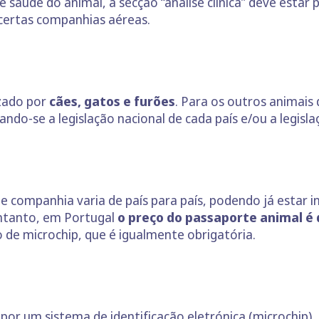
saúde do animal, a secção “análise clínica” deve estar
 certas companhias aéreas.
zado por
cães, gatos e furões
. Para os outros animais
ndo-se a legislação nacional de cada país e/ou a legisl
 companhia varia de país para país, podendo já estar in
ntanto, em Portugal
o preço do passaporte animal é 
 de microchip, que é igualmente obrigatória.
por um sistema de identificação eletrónica (microchip).