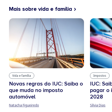
Mais sobre vida e família
Vida e família
Impostos
Novas regras do IUC: Saiba o
IUC: Sai
que muda no imposto
pagar o
automóvel
2028
Natacha Figueiredo
Sílvia Dias