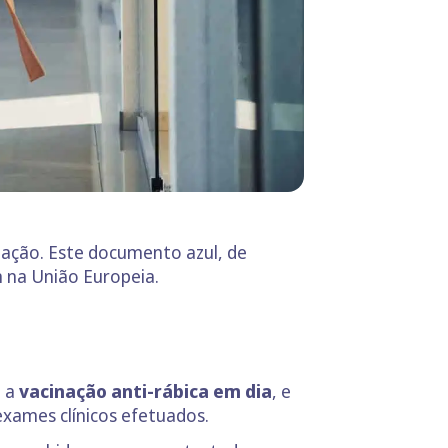
ação. Este documento azul, de
m na União Europeia.
m a
vacinação anti-rábica em dia
, e
exames clínicos efetuados.