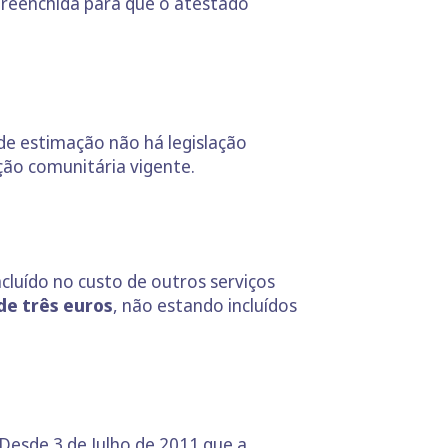
 preenchida para que o atestado
 de estimação não há legislação
ação comunitária vigente.
cluído no custo de outros serviços
de três euros
, não estando incluídos
 Desde 3 de Julho de 2011 que a