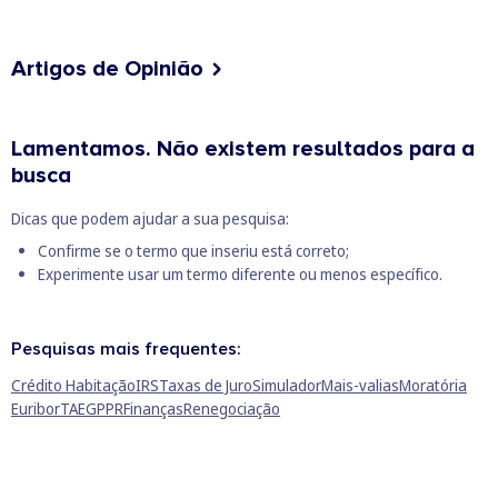
Artigos de Opinião
Lamentamos. Não existem resultados para a
busca
Dicas que podem ajudar a sua pesquisa:
Confirme se o termo que inseriu está correto;
Experimente usar um termo diferente ou menos específico.
Pesquisas mais frequentes:
Crédito Habitação
IRS
Taxas de Juro
Simulador
Mais-valias
Moratória
Euribor
TAEG
PPR
Finanças
Renegociação