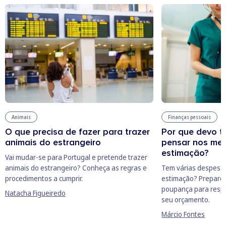
Animais
Finanças pessoais
O que precisa de fazer para trazer
Por que devo t
animais do estrangeiro
pensar nos meu
estimação?
Vai mudar-se para Portugal e pretende trazer
animais do estrangeiro? Conheça as regras e
Tem várias despesas
procedimentos a cumprir.
estimação? Prepare-
poupança para respo
Natacha Figueiredo
seu orçamento.
Márcio Fontes