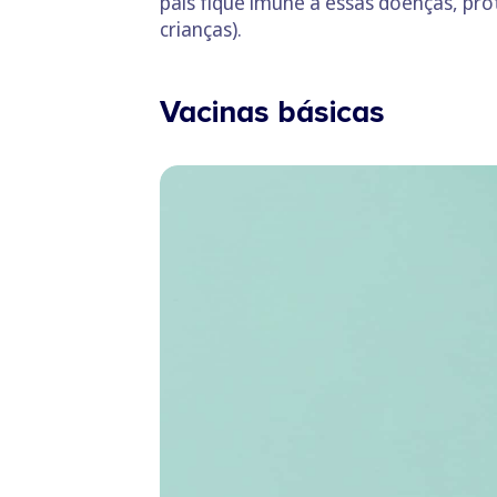
país fique imune a essas doenças, p
crianças).
Vacinas básicas