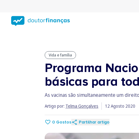
Saltar
para
conteúdo
principal
Vida e família
Programa Nacion
básicas para to
As vacinas são simultaneamente um direito
Artigo por:
Telma Gonçalves
12 Agosto 2020
0
Gostos
Partilhar artigo