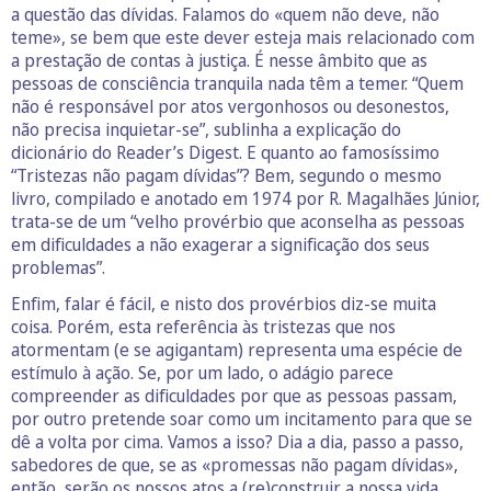
a questão das dívidas. Falamos do «quem não deve, não
teme», se bem que este dever esteja mais relacionado com
a prestação de contas à justiça. É nesse âmbito que as
pessoas de consciência tranquila nada têm a temer. “Quem
não é responsável por atos vergonhosos ou desonestos,
não precisa inquietar-se”, sublinha a explicação do
dicionário do Reader’s Digest. E quanto ao famosíssimo
“Tristezas não pagam dívidas”? Bem, segundo o mesmo
livro, compilado e anotado em 1974 por R. Magalhães Júnior,
trata-se de um “velho provérbio que aconselha as pessoas
em dificuldades a não exagerar a significação dos seus
problemas”.
Enfim, falar é fácil, e nisto dos provérbios diz-se muita
coisa. Porém, esta referência às tristezas que nos
atormentam (e se agigantam) representa uma espécie de
estímulo à ação. Se, por um lado, o adágio parece
compreender as dificuldades por que as pessoas passam,
por outro pretende soar como um incitamento para que se
dê a volta por cima. Vamos a isso? Dia a dia, passo a passo,
sabedores de que, se as «promessas não pagam dívidas»,
então, serão os nossos atos a (re)construir a nossa vida.