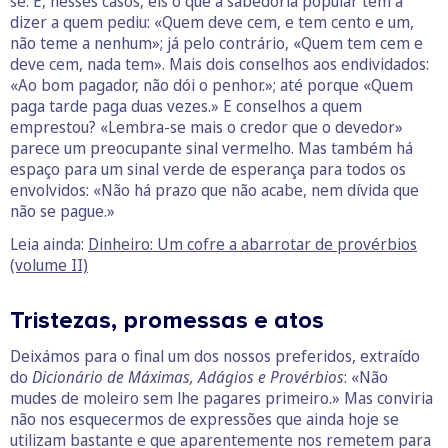
se. E, nesses casos, eis o que a sabedoria popular tem a
dizer a quem pediu: «Quem deve cem, e tem cento e um,
não teme a nenhum»; já pelo contrário, «Quem tem cem e
deve cem, nada tem». Mais dois conselhos aos endividados:
«Ao bom pagador, não dói o penhor.»; até porque «Quem
paga tarde paga duas vezes.» E conselhos a quem
emprestou? «Lembra-se mais o credor que o devedor»
parece um preocupante sinal vermelho. Mas também há
espaço para um sinal verde de esperança para todos os
envolvidos: «Não há prazo que não acabe, nem dívida que
não se pague.»
Leia ainda:
Dinheiro: Um cofre a abarrotar de provérbios
(volume II)
Tristezas, promessas e atos
Deixámos para o final um dos nossos preferidos, extraído
do
Dicionário de Máximas, Adágios e Provérbios
: «Não
mudes de moleiro sem lhe pagares primeiro.» Mas conviria
não nos esquecermos de expressões que ainda hoje se
utilizam bastante e que aparentemente nos remetem para