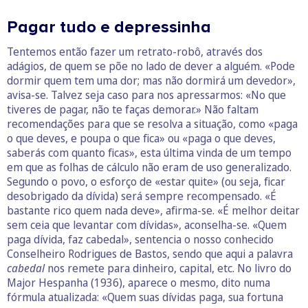
Pagar tudo e depressinha
Tentemos então fazer um retrato-robô, através dos
adágios, de quem se põe no lado de dever a alguém. «Pode
dormir quem tem uma dor; mas não dormirá um devedor»,
avisa-se. Talvez seja caso para nos apressarmos: «No que
tiveres de pagar, não te faças demorar.» Não faltam
recomendações para que se resolva a situação, como «paga
o que deves, e poupa o que fica» ou «paga o que deves,
saberás com quanto ficas», esta última vinda de um tempo
em que as folhas de cálculo não eram de uso generalizado.
Segundo o povo, o esforço de «estar quite» (ou seja, ficar
desobrigado da dívida) será sempre recompensado. «É
bastante rico quem nada deve», afirma-se. «É melhor deitar
sem ceia que levantar com dívidas», aconselha-se. «Quem
paga dívida, faz cabedal», sentencia o nosso conhecido
Conselheiro Rodrigues de Bastos, sendo que aqui a palavra
cabedal
nos remete para dinheiro, capital, etc. No livro do
Major Hespanha (1936), aparece o mesmo, dito numa
fórmula atualizada: «Quem suas dívidas paga, sua fortuna