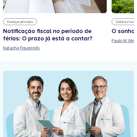
Finanças pessoais
Cultura e Laze
Notificação fiscal no período de
O sonho
férias: O prazo já está a contar?
Paulo M. Mor
Natacha Figueiredo