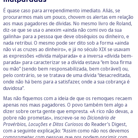
É quase caso para arrependimento imediato. Aliás, se
procurarmos mais um pouco, chovem os alertas em relação
aos maus pagadores de dívidas. No mesmo livro de Roland,
diz-se que se usa o anexim «ainda não comi ovo da sua
galinha» para a pessoa que deve obséquios ou dinheiro, e
nada retribui. O mesmo pode ser dito sob a forma «ainda
não vi as cruzes ao dinheiro», e já no século XIX se usavam
as expressões «dívida malparada» e a inversa «dívida bem-
parada» para caracterizar se a dívida estava “em boa firma
ou mão” (sendo bem responsabilizada, bem cobrável) ou,
pelo contrário, se se tratava de uma dívida “desacreditada,
onde não há bens para a satisfazer, onde a sua cobrança é
duvidosa”.
Mas não fiquemos com a ideia de que os remoques recaem
apenas nos maus pagadores. O povo também tem algo a
dizer sobre certa gente que empresta. «A rico não devas, a
pobre não prometas», inscreve-se no
Dicionário de
Provérbios, Locuções e Ditos Curiosos
do Reader’s Digest,
com a seguinte explicação: “Assim como não nos devemos
comprometer com pessoas que nos podem oprimir com