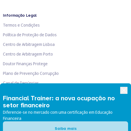
Informação Legal
Termos e Condições
Política de Proteção de Dados
Centro de Arbitragem Lisboa
Centro de Arbitragem Porto
Doutor Finanças Protege
Plano de Prevenção Corrupção
Canal de Denúncias
Livro de Reclamações
Financial Trainer: a nova ocupação no
setor financeiro
Diferencie-se no mercado com uma certificação em Educação
Financeira
Doutor Finanças, Lda
©
2026
Saiba mais