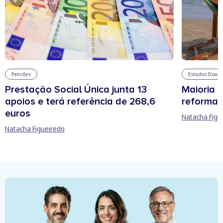
Pensões
Estudos Douto
Prestação Social Única junta 13
Maioria 
apoios e terá referência de 268,6
reforma 
euros
Natacha Figu
Natacha Figueiredo