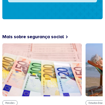
Mais sobre segurança social
Pensões
Estudos Douto