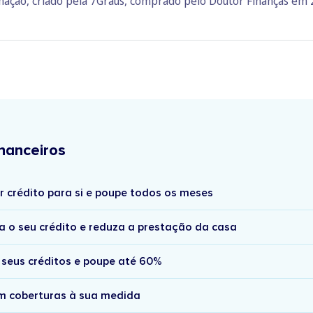
rmação, criado pela 7Graus, comprado pelo Doutor Finanças em
nanceiros
r crédito para si e poupe todos os meses
a o seu crédito e reduza a prestação da casa
 seus créditos e poupe até 60%
om coberturas à sua medida