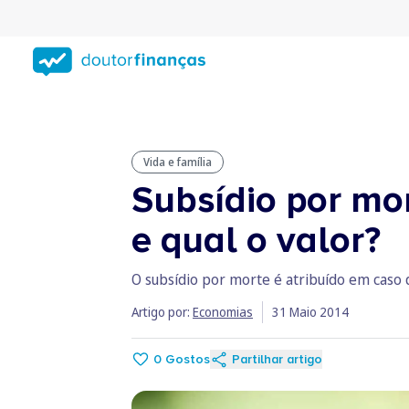
Saltar
para
conteúdo
principal
Vida e família
Subsídio por mo
e qual o valor?
O subsídio por morte é atribuído em caso 
Artigo por:
Economias
31 Maio 2014
0
Gostos
Partilhar artigo