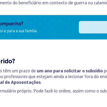
mento do beneficiário em contexto de guerra ou calami
companha?
i e para a sua família.
rido?
res têm um prazo de
um ano para solicitar o subsídio
po
 professores que estejam ainda a lecionar fora do ensi
ral de Aposentações
.
ormulário próprio. Pode fazê-lo online, assim como o su