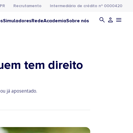
PR
Recrutamento
Intermediário de crédito nº 0000420
os
Simuladores
Rede
Academia
Sobre nós
uem tem direito
 ou já aposentado.