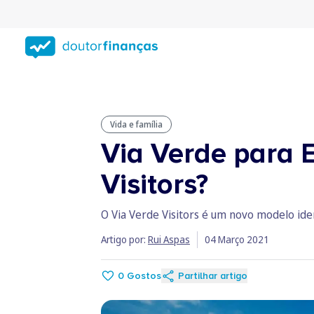
Saltar
para
conteúdo
principal
Vida e família
Via Verde para 
Visitors?
O Via Verde Visitors é um novo modelo iden
Artigo por:
Rui Aspas
04 Março 2021
0
Gostos
Partilhar artigo