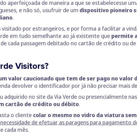
endo aperfeiçoada de maneira a que se estabelecesse u
gueses, e não só, usufruir de um
dispositivo pioneiro
diano
.
isitado por estrangeiros, e por forma a facilitar a vind
erde em tudo semelhante ao já existente que
permite a
r de cada passagem debitado no cartão de crédito ou de
rde Visitors?
um valor caucionado que tem de ser pago no valor d
enda devolver o identificador por já não precisar mais d
ou adquirido no site da Via Verde ou presencialmente nas
m cartão de crédito ou débito
.
asta o cliente
colar o mesmo no vidro da viatura semp
necessidade de efetuar as paragens para pagamento do
de cada mês.