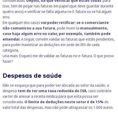
consideradas.
Depois, há que verificar que estão todas
: para
isso, tem de pegar nas faturas em papel (que deve guardar durante
quatro anos) e verificar se falta alguma no
E-fatura
ou se há algum
erro.
Em qualquer dos casos
vai poder retificar: se o comerciante
não comunicou a sua fatura
, pode inseri-la
manualmente,
caso haja algum erro no valor, por exemplo, também pode
emendar.
A seguir, convém validar as faturas que estão pendentes,
para poder maximizar as deduções em sede de IRS de cada
categoria.
Leia mais:
Esqueci-me de validar as faturas no e-fatura. O que posso
fazer?
Despesas de saúde
Não se esqueça que para poder ser alocada ao setor da saúde, a
despesa
tem de ter uma taxa reduzida de IVA
, caso contrário
vai ter de anexar a receita médica para que esta possa ser
considerada.
O limite de deduções neste setor é de 15%
do
valor total das despesas, mas não pode ultrapassar os 1.000 euros.