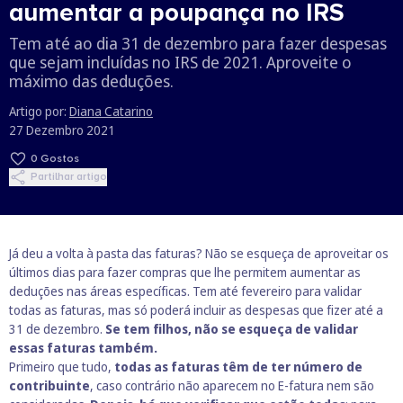
aumentar a poupança no IRS
Tem até ao dia 31 de dezembro para fazer despesas
que sejam incluídas no IRS de 2021. Aproveite o
máximo das deduções.
Artigo por:
Diana Catarino
27 Dezembro 2021
0
Gostos
Partilhar artigo
Já deu a volta à pasta das faturas? Não se esqueça de aproveitar os
últimos dias para fazer compras que lhe permitem aumentar as
deduções nas áreas específicas. Tem até fevereiro para validar
todas as faturas, mas só poderá incluir as despesas que fizer até a
31 de dezembro.
Se tem filhos, não se esqueça de validar
essas faturas também.
Primeiro que tudo,
todas as faturas têm de ter número de
contribuinte
, caso contrário não aparecem no E-fatura nem são