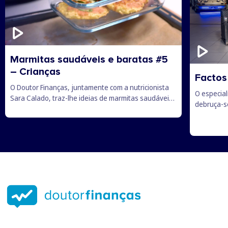
Marmitas saudáveis e baratas #5
– Crianças
Factos
O Doutor Finanças, juntamente com a nutricionista
O especia
Sara Calado, traz-lhe ideias de marmitas saudáveis
debruça-se
e baratas para os mais novos levarem para a escola.
existem, c
vale a pe
branca, q