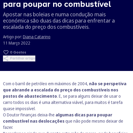
para poupar no combustível
Apostar nas boleias e numa condução mais
económica são duas das dicas para enfrentar a
escalada do preço dos combustíveis.
Artigo por:
Diana Catarino
11 Março 2022
0
Gostos
Partilhar artigo
Com o barril de petróleo em máximos de 2004,
não se perspetiva
que abrande a escalada do preço dos combustíveis nos
postos de abastecimento
. E, se para alguns deixar de usar o
carro todos os dias é uma alternativa viável, para muitos é tarefa
quase impossível.
O Doutor Finanças deixa-lhe
algumas dicas para poupar
combustível nas deslocações
que não pode mesmo deixar de
fazer.