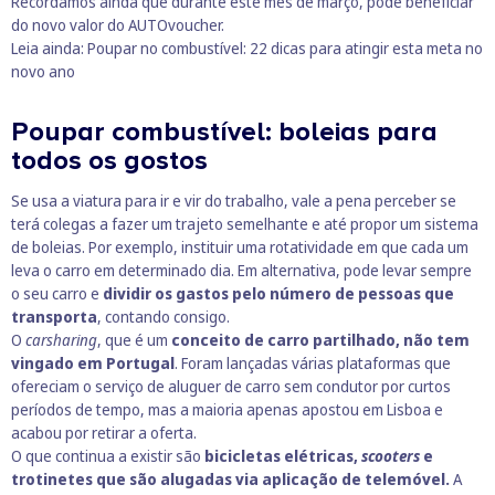
Recordamos ainda que durante este mês de março, pode beneficiar
do
novo valor do AUTOvoucher
.
Leia ainda:
Poupar no combustível: 22 dicas para atingir esta meta no
novo ano
Poupar combustível: boleias para
todos os gostos
Se usa a viatura para ir e vir do trabalho, vale a pena perceber se
terá colegas a fazer um trajeto semelhante e até propor um sistema
de boleias. Por exemplo, instituir uma rotatividade em que cada um
leva o carro em determinado dia. Em alternativa, pode levar sempre
o seu carro e
dividir os gastos pelo número de pessoas que
transporta
, contando consigo.
O
carsharing
, que é um
conceito de carro partilhado, não tem
vingado em Portugal
. Foram lançadas várias plataformas que
ofereciam o serviço de aluguer de carro sem condutor por curtos
períodos de tempo, mas a maioria apenas apostou em Lisboa e
acabou por retirar a oferta.
O que continua a existir são
bicicletas elétricas,
scooters
e
trotinetes que são alugadas via aplicação de telemóvel.
A