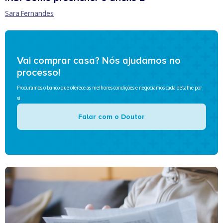
Sara Fernandes
Vai comprar casa? Nós ajudamos no
processo!
Procuramos o banco que oferece as melhores condições e negociamos cada detalhe por
si.
Falar com o Doutor