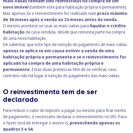
mais-valias tenham sido reinvestidas na compra de um
novo imóvel
(também este para habitação própria e permanente).
Mas apenas se o reinvestimento for realizado num
prazo máximo
de 36 meses após a venda ou 24 meses antes da venda
.
O mesmo acontece se usar as mais-valias para
liquidar o crédito
habitação
da casa vendida, desde que reinvista parte na compra
de uma nova habitação.
De salientar, que este tipo de isenção do pagamento de mais-valias
apenas se aplica se em causa estiver a venda de uma
habitação própria e permanente e se o reinvestimento for
aplicado na compra de uma habitação própria e
permanente.
Estas duas premissas têm de se verificar, caso
contrário não há lugar à isenção do pagamento das mais-valias.
O reinvestimento tem de ser
declarado
Para reduzir o valor do imposto a pagar ou mesmo para ficar isento
de pagamento, é necessário declarar o reinvestimento no IRS. Para
o fazer, terá de entregar o
anexo G
, preenchendo apenas os
quadros 5 e 5A
.