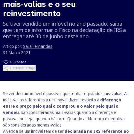
mais-valias e o seu
reinvestimento
Se tiver vendido um imóvel no ano passado, saiba
que tem de informar o Fisco na declaração de IRS a
entregar até 30 de junho deste ano.
Artigo por:
Sara Fernandes
31 Março 2021
0
Gostos
Partilhar artigo
Se vendeu um imóvel é possível que tenha registado mais-valias. As
mais-valias referentes a um imóvel
dizem respeito à
diferença
entre o preço pelo qual o comprou e o valor pelo qual o
vendeu
. São consideradas mais-valias quando a diferença é
positiva, ou seja, quando há lucro. Quando a diferença é negativa
são consideradas menos-valias.
A venda de um imóvel tem de ser
declarada no IRS referente ao