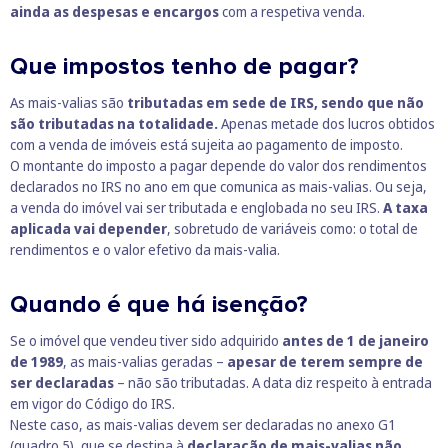
ainda as despesas e encargos
com a respetiva venda.
Que impostos tenho de pagar?
As mais-valias são
tributadas em sede de IRS, sendo que não
são tributadas na totalidade.
Apenas metade dos lucros obtidos
com a venda de imóveis está sujeita ao pagamento de imposto.
O montante do imposto a pagar depende do valor dos rendimentos
declarados no IRS no ano em que comunica as mais-valias. Ou seja,
a venda do imóvel vai ser tributada e englobada no seu IRS.
A taxa
aplicada vai depender
, sobretudo de variáveis como: o total de
rendimentos e o valor efetivo da mais-valia.
Quando é que há isenção?
Se o imóvel que vendeu tiver sido adquirido
antes de 1 de janeiro
de 1989
, as mais-valias geradas –
apesar de terem sempre de
ser declaradas
– não são tributadas. A data diz respeito à entrada
em vigor do Código do IRS.
Neste caso, as mais-valias devem ser declaradas no
anexo G1
(quadro 5), que se destina à
declaração de mais-valias não