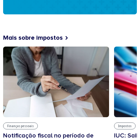
Mais sobre impostos
Finanças pessoais
Impostos
Notificação fiscal no período de
IUC: Sai