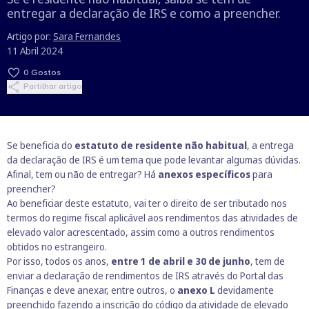
entregar a declaração de IRS e como a preencher.
Artigo por:
Sara Fernandes
11 Abril 2024
0
Gostos
Partilhar artigo
Se beneficia do
estatuto de residente não habitual
, a entrega
da declaração de IRS é um tema que pode levantar algumas dúvidas.
Afinal, tem ou não de entregar? Há
anexos específicos
para
preencher?
Ao beneficiar deste estatuto, vai ter o direito de ser tributado nos
termos do regime fiscal aplicável aos rendimentos das atividades de
elevado valor acrescentado, assim como a outros rendimentos
obtidos no estrangeiro.
Por isso, todos os anos,
entre 1 de abril e 30 de junho
, tem de
enviar a declaração de rendimentos de IRS através do Portal das
Finanças e deve anexar, entre outros, o
anexo L
devidamente
preenchido fazendo a inscrição do código da atividade de elevado