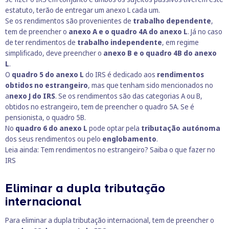
estatuto, terão de entregar um anexo L cada um.
Se os rendimentos são provenientes de
trabalho dependente
,
tem de preencher o
anexo A e o quadro 4A do anexo L
. Já no caso
de ter rendimentos de
trabalho independente
, em regime
simplificado, deve preencher o
anexo B e o quadro 4B do anexo
L
.
O
quadro 5 do anexo L
do IRS é dedicado aos
rendimentos
obtidos no estrangeiro
, mas que tenham sido mencionados no
a
nexo J do IRS
. Se os rendimentos são das categorias A ou B,
obtidos no estrangeiro, tem de preencher o quadro 5A. Se é
pensionista, o quadro 5B.
No
quadro 6 do anexo L
pode optar pela
tributação autónoma
dos seus rendimentos ou pelo
englobamento
.
Leia ainda:
T
em rendimentos no estrangeiro? Saiba o que fazer no
IRS
Eliminar a dupla tributação
internacional
Para eliminar a dupla tributação internacional, tem de preencher o