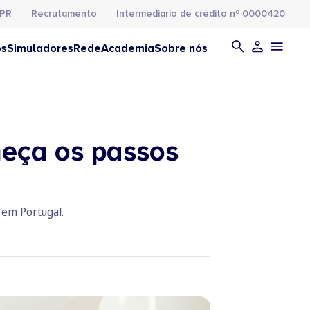
PR
Recrutamento
Intermediário de crédito nº 0000420
os
Simuladores
Rede
Academia
Sobre nós
heça os passos
 em Portugal.