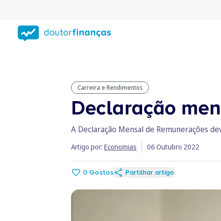
Saltar
para
conteúdo
principal
Carreira e Rendimentos
Declaração men
A Declaração Mensal de Remunerações deve 
Artigo por:
Economias
06 Outubro 2022
0
Gostos
Partilhar artigo