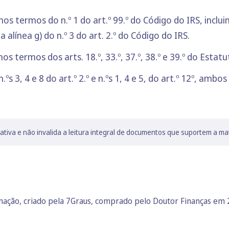
os termos do n.º 1 do art.º 99.º do Código do IRS, inclui
 alínea g) do n.º 3 do art. 2.º do Código do IRS.
 termos dos arts. 18.º, 33.º, 37.º, 38.º e 39.º do Estatu
s 3, 4 e 8 do art.º 2.º e n.ºs 1, 4 e 5, do art.º 12º, ambo
lativa e não invalida a leitura integral de documentos que suportem a ma
rmação, criado pela 7Graus, comprado pelo Doutor Finanças em