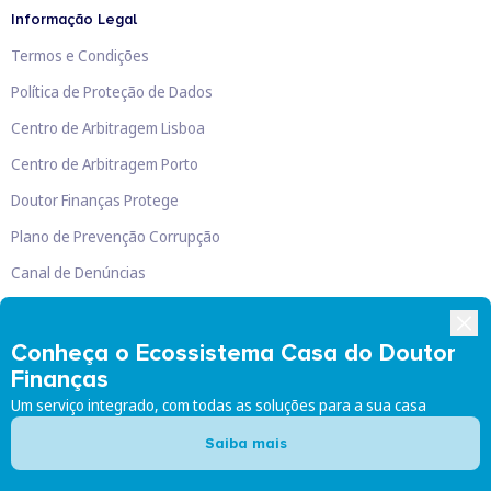
Informação Legal
Termos e Condições
Política de Proteção de Dados
Centro de Arbitragem Lisboa
Centro de Arbitragem Porto
Doutor Finanças Protege
Plano de Prevenção Corrupção
Canal de Denúncias
Livro de Reclamações
Conheça o Ecossistema Casa do Doutor
Finanças
Um serviço integrado, com todas as soluções para a sua casa
Doutor Finanças, Lda
©
2026
Saiba mais