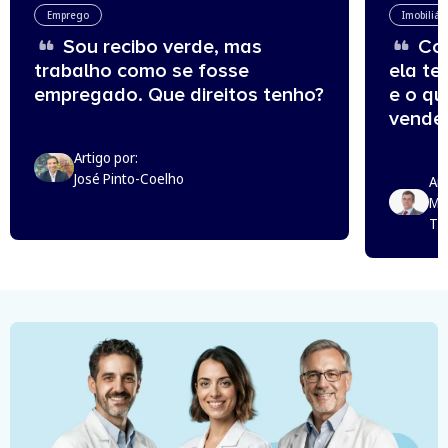
Emprego
Imobiliár
Sou recibo verde, mas
Com
trabalho como se fosse
ela te
empregado. Que direitos tenho?
e o q
vende
Artigo por:
José Pinto-Coelho
Art
Mi
Th