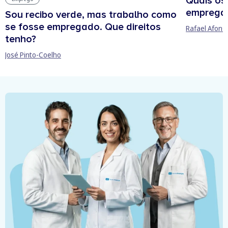
Quais os
empregab
Sou recibo verde, mas trabalho como
se fosse empregado. Que direitos
Rafael Afons
tenho?
José Pinto-Coelho