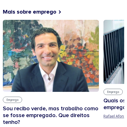
Mais sobre emprego
Emprego
Quais os
Emprego
empregab
Sou recibo verde, mas trabalho como
se fosse empregado. Que direitos
Rafael Afons
tenho?