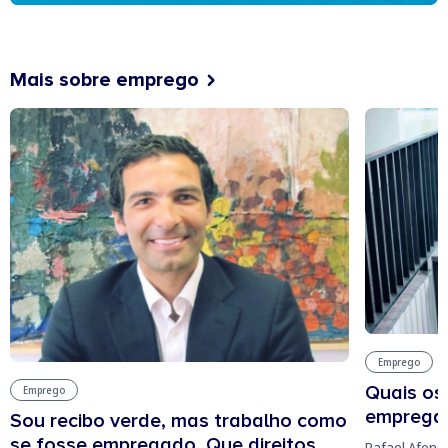
Mais sobre emprego
Emprego
Quais os
Emprego
empregab
Sou recibo verde, mas trabalho como
se fosse empregado. Que direitos
Rafael Afons