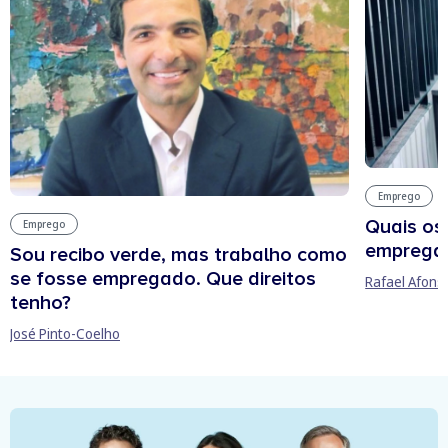
Emprego
Quais os
Emprego
empregab
Sou recibo verde, mas trabalho como
se fosse empregado. Que direitos
Rafael Afons
tenho?
José Pinto-Coelho