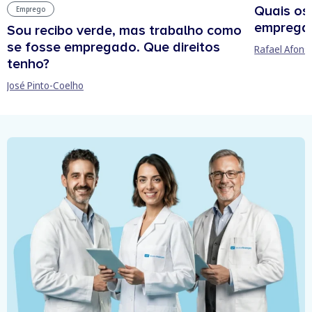
Quais os
Emprego
empregab
Sou recibo verde, mas trabalho como
se fosse empregado. Que direitos
Rafael Afons
tenho?
José Pinto-Coelho