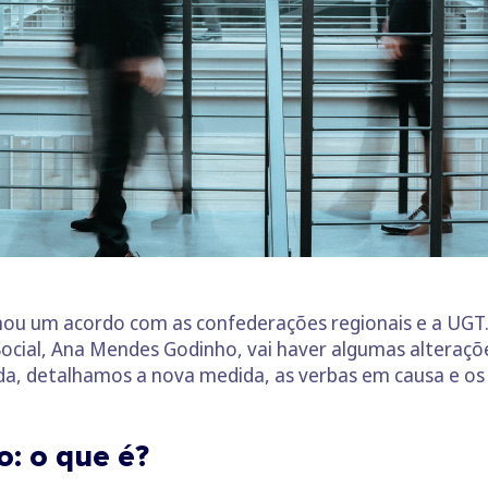
ou um acordo com as confederações regionais e a UGT.
Social, Ana Mendes Godinho, vai haver algumas alteraç
da, detalhamos a nova medida, as verbas em causa e os 
: o que é?