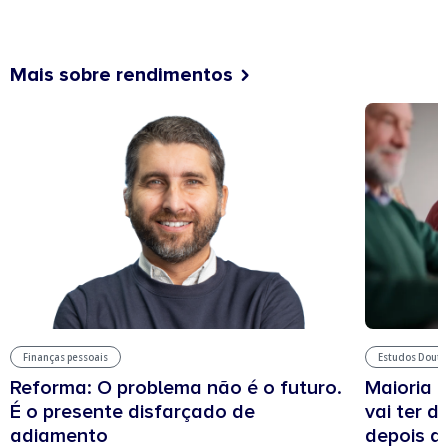
Mais sobre rendimentos
Estudos Douto
Finanças pessoais
Maioria 
Reforma: O problema não é o futuro.
vai ter d
É o presente disfarçado de
depois d
adiamento