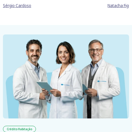
Natacha Figu
Sérgio Cardoso
Crédito Habitação