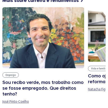
Mais sobre carreira e rendimentos
Vida e família
Como aju
Emprego
reforma 
Sou recibo verde, mas trabalho como
se fosse empregado. Que direitos
Natacha Figu
tenho?
José Pinto-Coelho