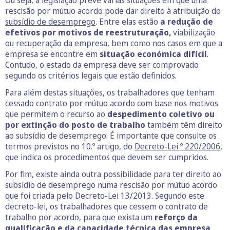
rescisão por mútuo acordo pode dar direito à atribuição do
subsídio de desemprego
. Entre elas estão
a redução de
efetivos por motivos de reestruturação,
viabilização
ou recuperação da empresa, bem como nos casos em que a
empresa se encontre em
situação económica difícil
.
Contudo, o estado da empresa deve ser comprovado
segundo os critérios legais que estão definidos.
Para além destas situações, os trabalhadores que tenham
cessado contrato por mútuo acordo com base nos motivos
que permitem o recurso ao
despedimento coletivo ou
por extinção do posto de trabalho
também têm direito
ao subsídio de desemprego. É importante que consulte os
termos previstos no 10.º artigo, do
Decreto-Lei º 220/2006
,
que indica os procedimentos que devem ser cumpridos.
Por fim, existe ainda outra possibilidade para ter direito ao
subsídio de desemprego numa rescisão por mútuo acordo
que foi criada pelo Decreto-Lei 13/2013. Segundo este
decreto-lei, os trabalhadores que cessem o contrato de
trabalho por acordo, para que exista um
reforço da
qualificação e da capacidade técnica das empresa
,