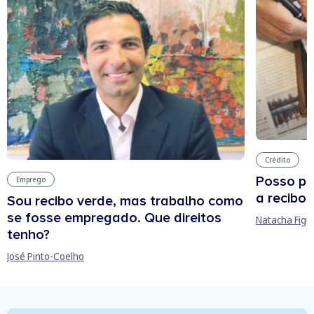
Crédito
Posso pe
Emprego
a recibos
Sou recibo verde, mas trabalho como
se fosse empregado. Que direitos
Natacha Figu
tenho?
José Pinto-Coelho