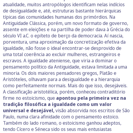
atualidade, muitos antropólogos identificam nelas indícios
de desigualdade e, até, estruturas bastante hierárquicas
típicas das comunidades humanas dos primórdios. Na
Antiguidade Clássica, porém, um novo formato de governo,
assente em eleições e na partilha de poder dava à Grécia do
século VI a.C. o epíteto de berço da democracia. Aí nascia,
porventura, uma aproximação da concretização efetiva da
igualdade, não fosse o ideal encontrar-se desprovido de
uma total coerência ao excluir mulheres, estrangeiros e
escravos. A igualdade ateniense, que viria a dominar o
pensamento político da Antiguidade, estava limitada a uma
minoria. Os dois maiores pensadores gregos, Platão e
Aristóteles, olhavam para a desigualdade e a hierarquia
como perfeitamente normais. Mais do que isso, desejáveis.
A classificação aristotélica, porém, conheceu contraditório
firme no estoicismo, que
apontou pela primeira vez na
tradição filosófica a igualdade como um valor
universal e desejável,
visão absorvida nos escritos de São
Paulo, numa clara afinidade com o pensamento estoico.
Também do lado romano, o estoicismo ganhou adeptos,
tendo Cícero e Séneca sido os seus mais entusiastas