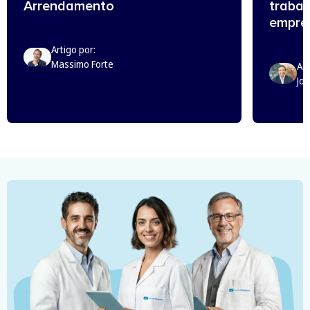
Arrendamento
trabal
empreg
Artigo por:
Massimo Forte
Art
Jo