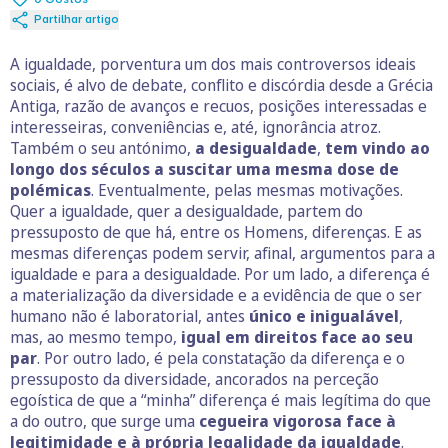
Partilhar artigo
A igualdade, porventura um dos mais controversos ideais
sociais, é alvo de debate, conflito e discórdia desde a Grécia
Antiga, razão de avanços e recuos, posições interessadas e
interesseiras, conveniências e, até, ignorância atroz.
Também o seu antónimo,
a desigualdade
,
tem vindo ao
longo dos séculos a suscitar uma mesma dose de
polémicas
. Eventualmente, pelas mesmas motivações.
Quer a igualdade, quer a desigualdade, partem do
pressuposto de que há, entre os Homens, diferenças. E as
mesmas diferenças podem servir, afinal, argumentos para a
igualdade e para a desigualdade. Por um lado, a diferença é
a materialização da diversidade e a evidência de que o ser
humano não é laboratorial, antes
único e inigualável
,
mas, ao mesmo tempo,
igual em direitos face ao seu
par
. Por outro lado, é pela constatação da diferença e o
pressuposto da diversidade, ancorados na perceção
egoística de que a “minha” diferença é mais legítima do que
a do outro, que surge uma
cegueira vigorosa face à
legitimidade e à própria legalidade da igualdade
.