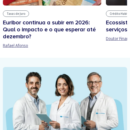
Taxas de Juro
Crédito Habit
Euribor continua a subir em 2026:
Ecossist
Qual o impacto e o que esperar até
serviços 
dezembro?
Doutor Finan
Rafael Afonso