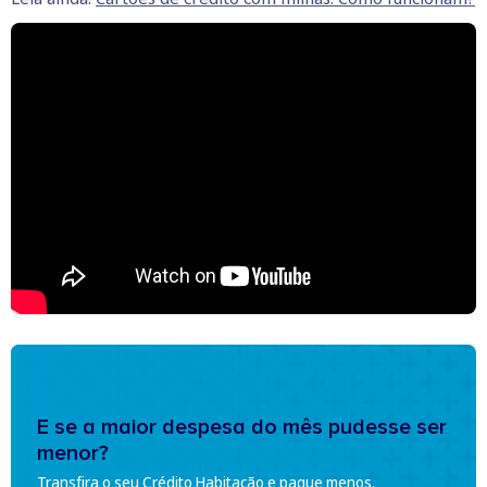
E se a maior despesa do mês pudesse ser
menor?
Transfira o seu Crédito Habitação e pague menos.