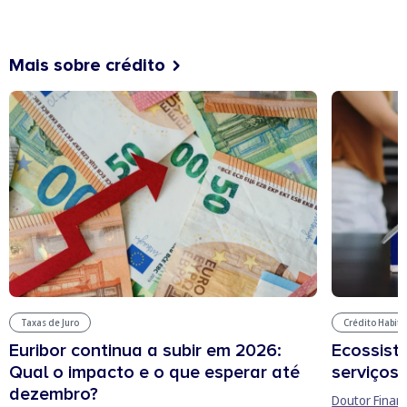
Mais sobre crédito
Taxas de Juro
Crédito Habit
Euribor continua a subir em 2026:
Ecossist
Qual o impacto e o que esperar até
serviços 
dezembro?
Doutor Finan