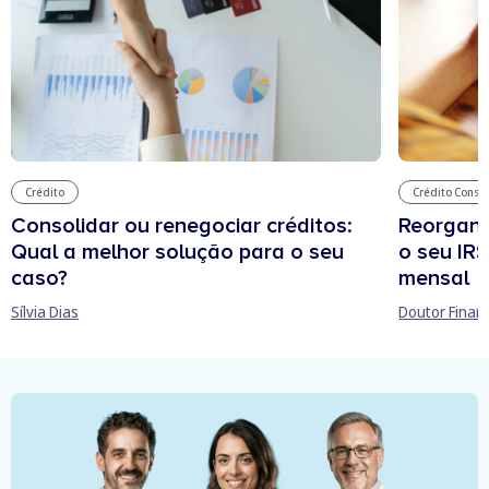
Crédito
Crédito Conso
Consolidar ou renegociar créditos:
Reorgani
Qual a melhor solução para o seu
o seu IR
caso?
mensal
Sílvia Dias
Doutor Finan