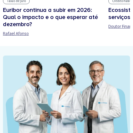
Taxas de Juro
Crédito Habit
Euribor continua a subir em 2026:
Ecossist
Qual o impacto e o que esperar até
serviços 
dezembro?
Doutor Finan
Rafael Afonso