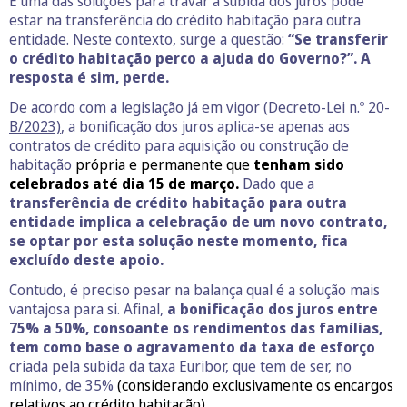
E uma das soluções para travar a subida dos juros pode
estar na transferência do crédito habitação para outra
entidade. Neste contexto, surge a questão:
“Se transferir
o crédito habitação perco a ajuda do Governo?”. A
resposta é sim, perde.
De acordo com a legislação já em vigor (
Decreto-Lei n.º 20-
B/2023)
, a bonificação dos juros aplica-se apenas aos
contratos de crédito para aquisição ou construção de
habitação
própria e permanente que
tenham sido
celebrados até dia 15 de março.
Dado que a
transferência de crédito habitação para outra
entidade implica a celebração de um novo contrato,
se optar por esta solução neste momento, fica
excluído deste apoio.
Contudo, é preciso pesar na balança qual é a solução mais
vantajosa para si. Afinal,
a bonificação dos juros entre
75% a 50%, consoante os rendimentos das famílias,
tem como base o agravamento da taxa de esforço
criada pela subida da taxa Euribor, que tem de ser, no
mínimo, de 35%
(considerando exclusivamente os encargos
relativos ao crédito habitação)
.