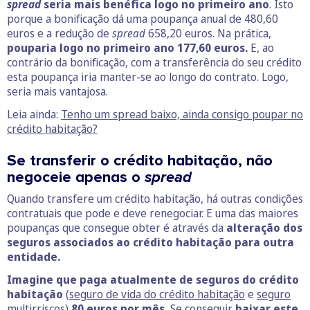
spread
seria mais benéfica logo no primeiro ano
. Isto
porque a bonificação dá uma poupança anual de 480,60
euros e a redução de
spread
658,20 euros. Na prática,
pouparia logo no primeiro ano 177,60 euros.
E, ao
contrário da bonificação, com a transferência do seu crédito
esta poupança iria manter-se ao longo do contrato. Logo,
seria mais vantajosa.
Leia ainda:
Tenho um spread baixo, ainda consigo poupar no
crédito habitação?
Se transferir o crédito habitação, não
negoceie apenas o
spread
Quando transfere um crédito habitação, há outras condições
contratuais que pode e deve renegociar. E uma das maiores
poupanças que consegue obter é através da
alteração dos
seguros associados ao crédito habitação para outra
entidade.
Imagine que paga atualmente de seguros do crédito
habitação
(
seguro de vida do crédito habitação
e
seguro
multirriscos
)
80 euros por mês.
Se conseguir
baixar este