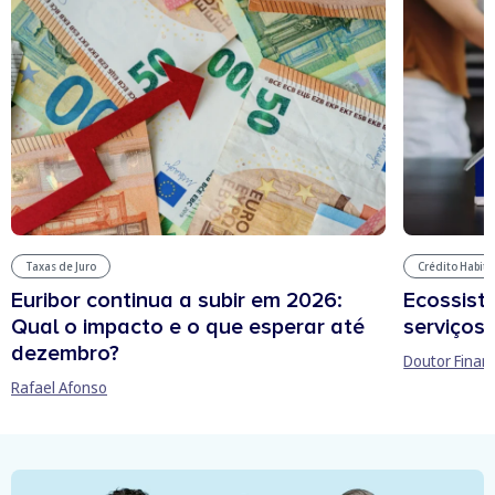
Taxas de Juro
Crédito Habit
Euribor continua a subir em 2026:
Ecossist
Qual o impacto e o que esperar até
serviços 
dezembro?
Doutor Finan
Rafael Afonso