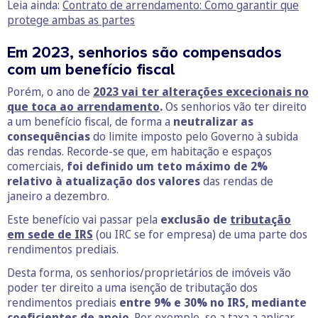
Leia ainda:
Contrato de arrendamento: Como garantir que
protege ambas as partes
Em 2023, senhorios são compensados
com um benefício fiscal
Porém, o ano de
2023 vai ter
alterações excecionais no
que toca ao arrendamento
.
Os senhorios vão ter direito
a um benefício fiscal, de forma a
neutralizar as
consequências
do limite imposto pelo Governo à subida
das rendas. Recorde-se que, em habitação e espaços
comerciais,
foi definido um teto máximo de 2%
relativo à atualização dos valores
das rendas de
janeiro a dezembro.
Este benefício vai passar pela
exclusão de
tributação
em sede de IRS
(ou IRC se for empresa) de uma parte dos
rendimentos prediais.
Desta forma, os senhorios/proprietários de imóveis vão
poder ter direito a uma isenção de tributação dos
rendimentos prediais
entre 9% e 30% no IRS, mediante
coeficientes de apoio
. Por exemplo, se a taxa a aplicar