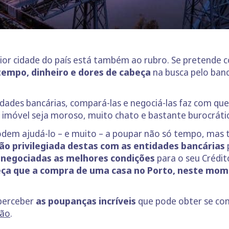
ior cidade do país está também ao rubro. Se pretende 
empo, dinheiro e dores de cabeça
na busca pelo ban
tidades bancárias, compará-las e negociá-las faz com qu
m imóvel seja moroso, muito chato e bastante burocráti
dem ajudá-lo – e muito – a poupar não só tempo, mas 
ção privilegiada destas com as entidades bancárias
 negociadas as melhores condições
para o seu Crédi
eça que a compra de uma casa no Porto, neste mome
perceber
as poupanças incríveis
que pode obter se con
ção
.