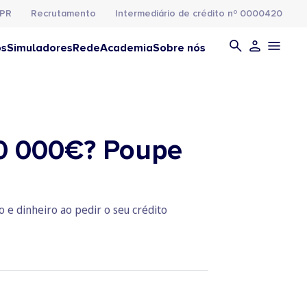
PR
Recrutamento
Intermediário de crédito nº 0000420
os
Simuladores
Rede
Academia
Sobre nós
00 000€? Poupe
 e dinheiro ao pedir o seu crédito