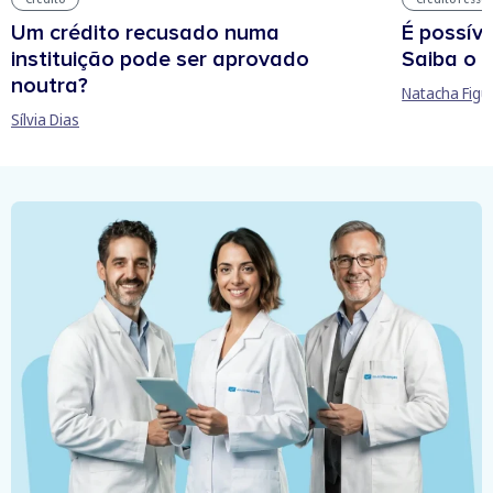
Um crédito recusado numa
É possíve
instituição pode ser aprovado
Saiba o 
noutra?
Natacha Figu
Sílvia Dias