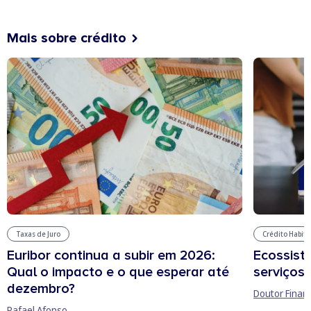
Mais sobre crédito
Taxas de Juro
Crédito Habit
Euribor continua a subir em 2026:
Ecossist
Qual o impacto e o que esperar até
serviços 
dezembro?
Doutor Finan
Rafael Afonso