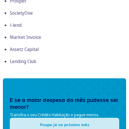
Prosper
SocietyOne
i-lend
Market Invoice
Assetz Capital
Lending Club
E se a maior despesa do mês pudesse ser
menor?
Transfira o seu Crédito Habitação e pague menos.
Poupe já no próximo mês