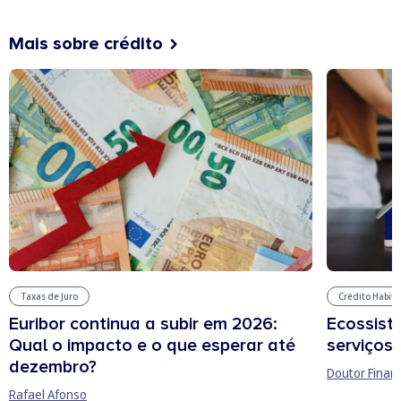
Mais sobre crédito
Taxas de Juro
Crédito Habit
Euribor continua a subir em 2026:
Ecossist
Qual o impacto e o que esperar até
serviços 
dezembro?
Doutor Finan
Rafael Afonso