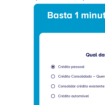
Basta 1 minut
Qual da
Qual
Crédito pessoal
das
seguintes
Crédito
afirmações
melhor
Consolidar crédito existente 
descreve
o
Crédito automóvel
seu