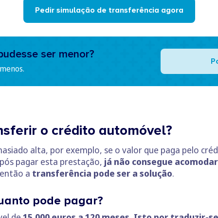
Pedir simulação de transferência agora
pudesse ser menor?
P
 menos.
sferir o crédito automóvel?
asiado alta, por exemplo, se o valor que paga pelo cr
após pagar esta prestação,
já não consegue acomodar
 então a
transferência pode ser a solução
.
uanto pode pagar?
vel de
15.000 euros a 120 meses. Isto por traduzir-