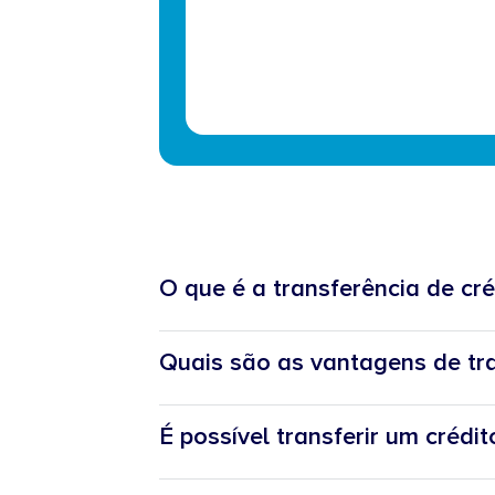
caso?
O que é a transferência de cr
Quais são as vantagens de tra
É possível transferir um créd
Reduzir a prestação mensal;
Eliminar a reserva de propriedade;