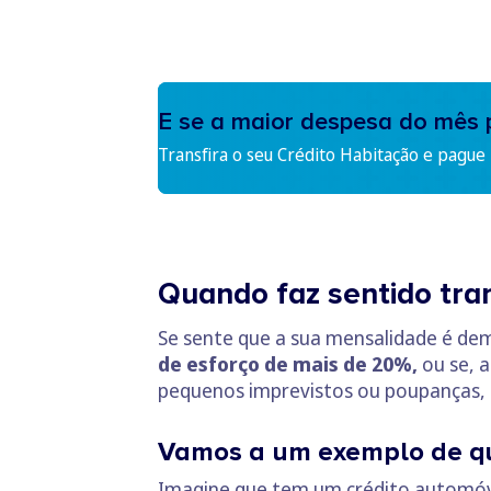
E se a maior despesa do mês 
Transfira o seu Crédito Habitação e pague
Quando faz sentido tran
Se sente que a sua mensalidade é dem
de esforço de mais de 20%,
ou se, 
pequenos imprevistos ou poupanças,
Vamos a um exemplo de q
Imagine que tem um crédito automó