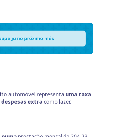
oupe já no próximo mês
édito automóvel representa
uma taxa
 despesas extra
como lazer,
se numa
prestação mensal de 204,29