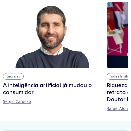
Vida e família
Empresas
Riqueza, 
A inteligência artificial já mudou o
retrato 
consumidor
Doutor F
Sérgio Cardoso
Rafael Afons