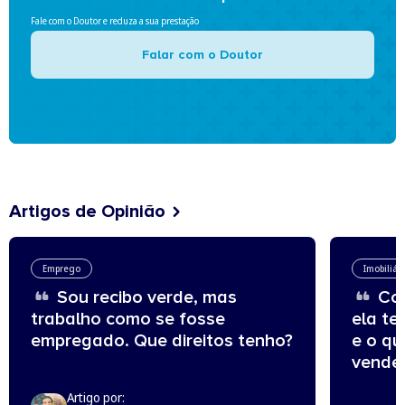
Fale com o Doutor e reduza a sua prestação
Falar com o Doutor
Artigos de Opinião
Emprego
Imobiliár
Sou recibo verde, mas
Com
trabalho como se fosse
ela te
empregado. Que direitos tenho?
e o q
vende
Artigo por: