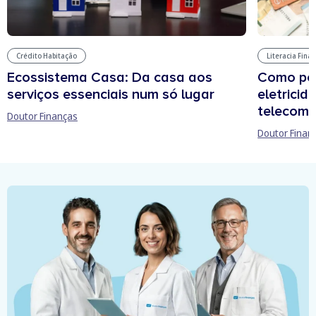
Literacia Fina
Crédito Habitação
Como pou
Ecossistema Casa: Da casa aos
eletricid
serviços essenciais num só lugar
telecomu
Doutor Finanças
Doutor Finan