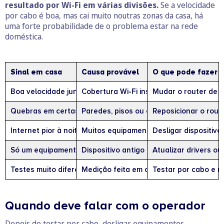
resultado por Wi-Fi em várias divisões.
Se a velocidade
por cabo é boa, mas cai muito noutras zonas da casa, há
uma forte probabilidade de o problema estar na rede
doméstica.
Sinal em casa
Causa provável
O que pode fazer
Boa velocidade junto ao router, mas fraca noutras divisões
Cobertura Wi-Fi insuficiente
Mudar o router de l
Quebras em certas zonas da casa
Paredes, pisos ou objetos a bloquear o s
Reposicionar o rout
Internet pior à noite
Muitos equipamentos ligados ou maior u
Desligar dispositivo
Só um equipamento é lento
Dispositivo antigo ou desatualizado
Atualizar drivers ou
Testes muito diferentes entre si
Medição feita em condições variáveis
Testar por cabo e r
Quando deve falar com o operador
Depois de testar por cabo, desligar equipamentos