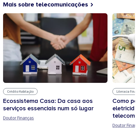
Mais sobre telecomunicações
Literacia Fina
Crédito Habitação
Como pou
Ecossistema Casa: Da casa aos
eletricid
serviços essenciais num só lugar
telecomu
Doutor Finanças
Doutor Finan