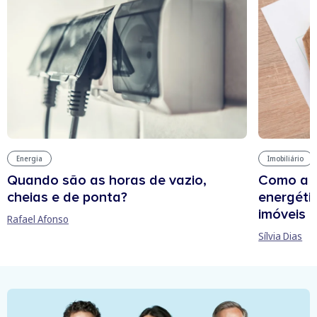
Energia
Imobiliário
Quando são as horas de vazio,
Como a e
cheias e de ponta?
energétic
imóveis
Rafael Afonso
Sílvia Dias