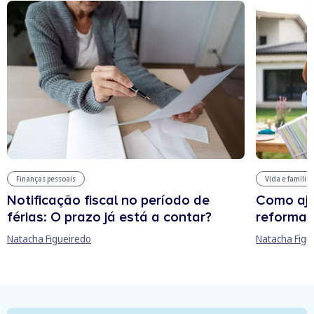
Finanças pessoais
Vida e família
Notificação fiscal no período de
Como aju
férias: O prazo já está a contar?
reforma 
Natacha Figueiredo
Natacha Figu